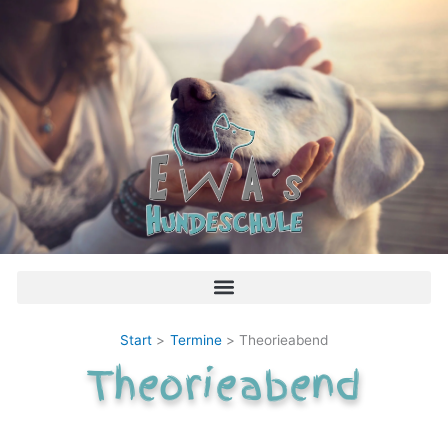
Zum
Inhalt
springen
Start
Termine
Theorieabend
Theorieabend