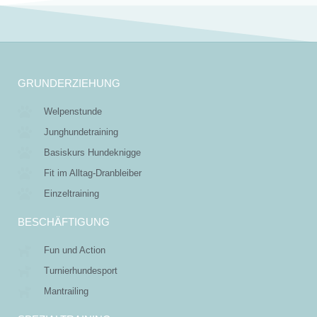
GRUNDERZIEHUNG
Welpenstunde
Junghundetraining
Basiskurs Hundeknigge
Fit im Alltag-Dranbleiber
Einzeltraining
BESCHÄFTIGUNG
Fun und Action
Turnierhundesport
Mantrailing