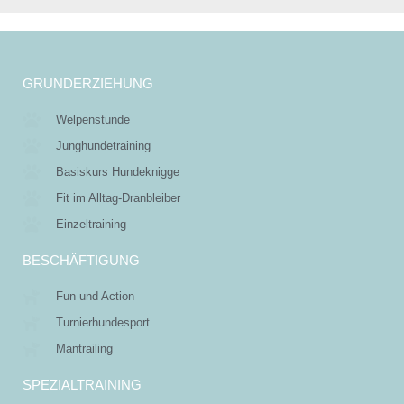
GRUNDERZIEHUNG
Welpenstunde
Junghundetraining
Basiskurs Hundeknigge
Fit im Alltag-Dranbleiber
Einzeltraining
BESCHÄFTIGUNG
Fun und Action
Turnierhundesport
Mantrailing
SPEZIALTRAINING