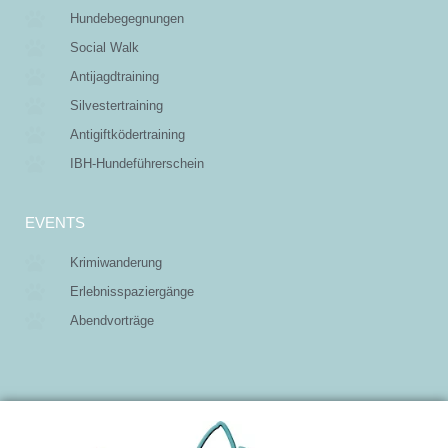
Hundebegegnungen
Social Walk
Antijagdtraining
Silvestertraining
Antigiftködertraining
IBH-Hundeführerschein
EVENTS
Krimiwanderung
Erlebnisspaziergänge
Abendvorträge