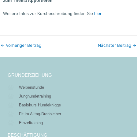
zum Thema Apportieren
Weitere Infos zur Kursbeschreibung finden Sie
hier…
←
Vorheriger Beitrag
Nächster Beitrag
→
GRUNDERZIEHUNG
Welpenstunde
Junghundetraining
Basiskurs Hundeknigge
Fit im Alltag-Dranbleiber
Einzeltraining
BESCHÄFTIGUNG