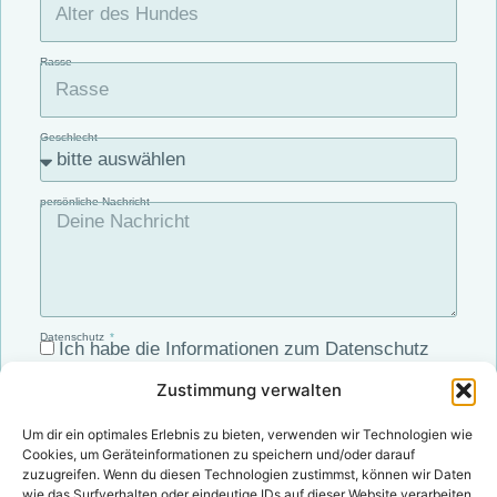
Rasse
Geschlecht
persönliche Nachricht
Datenschutz
Ich habe die Informationen zum Datenschutz
auf dieser Seite gelesen und akzeptiert. Mit dem
Zustimmung verwalten
Absenden des Formulars willige ich in die
Verarbeitung meiner Daten - wie in der
Um dir ein optimales Erlebnis zu bieten, verwenden wir Technologien wie
Datenschutzerklärung erläutert - ein.
Cookies, um Geräteinformationen zu speichern und/oder darauf
zuzugreifen. Wenn du diesen Technologien zustimmst, können wir Daten
wie das Surfverhalten oder eindeutige IDs auf dieser Website verarbeiten.